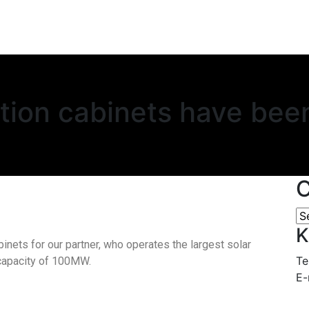
tion cabinets have bee
C
Ca
K
inets for our partner, who operates the largest solar
Te
 capacity of 100MW.
E-