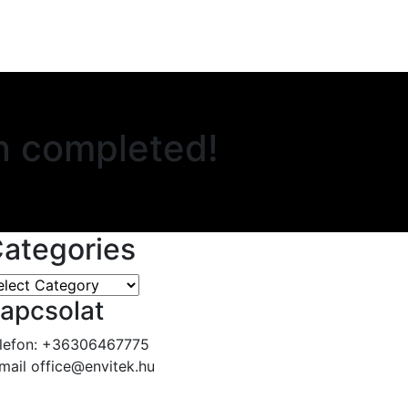
n completed!
ategories
tegories
apcsolat
lefon:
+36306467775
mail
office@envitek.hu