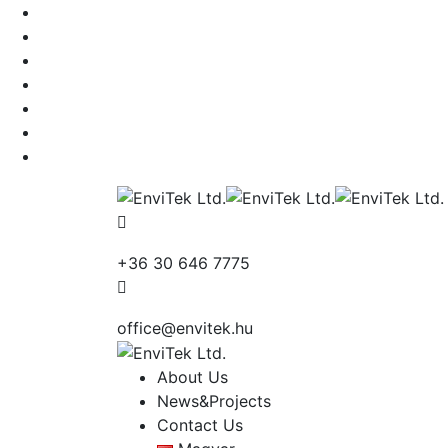
+36 30 646 7775
office@envitek.hu
About Us
News&Projects
Contact Us