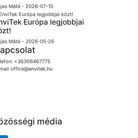
jas Máté
- 2026-07-10
nviTek Európa legjobbjai
özt!
jas Máté
- 2026-05-26
apcsolat
lefon:
+36306467775
mail
office@envitek.hu
özösségi média