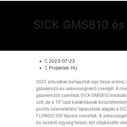
SICK GMS810 és 
2023-07-23
Projektek HU
2023. júliusában befejeztük egy hazai erőmű
gázelemző és sebességmérő cseréjét. A mu
gázelemzőt cseréltük SICK GMS810 moduláris
volt, de a 19″ rack kialakításnak köszönhetően 
pozitív üzemeltetési tapasztalat alapján a S
FLOWSIC100 típusra cseréltük. A sebességmérő
és vezérlő egység helyét, azt időjárásálló vé