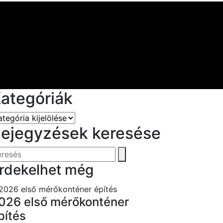
ategóriák
ejegyzések keresése
rdekelhet még
026 első mérőkonténer
pítés