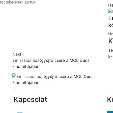
tet sikeresen zártuk!
Ha
E
k
Ha
K
Te
Next
E-
Emissziós adatgyűjtő csere a MOL Dunai
Finomítójában
Kapcsolat
K