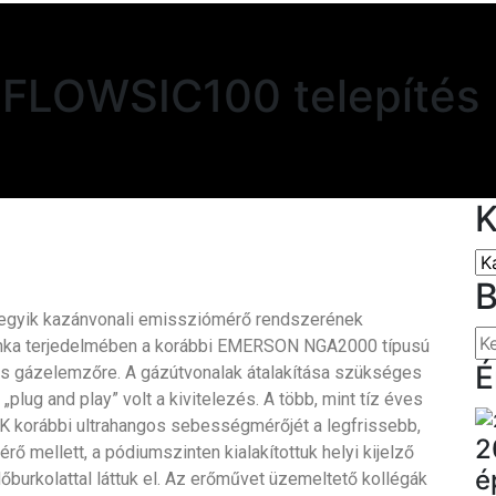
FLOWSIC100 telepítés
K
B
, egyik kazánvonali emissziómérő rendszerének
nka terjedelmében a korábbi EMERSON NGA2000 típusú
É
 gázelemzőre. A gázútvonalak átalakítása szükséges
„plug and play” volt a kivitelezés. A több, mint tíz éves
ICK korábbi ultrahangos sebességmérőjét a legfrissebb,
2
 mellett, a pódiumszinten kialakítottuk helyi kijelző
é
dőburkolattal láttuk el. Az erőművet üzemeltető kollégák