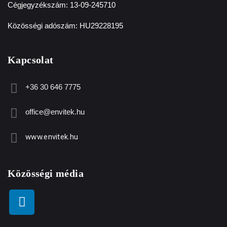
Cégjegyzékszám: 13-09-245710
Közösségi adószám: HU29228195
Kapcsolat
+36 30 646 7775
office@envitek.hu
www.envitek.hu
Közösségi média