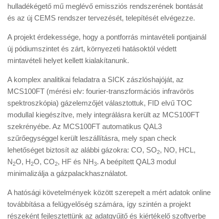
hulladékégető mű meglévő emissziós rendszerének bontását
és az új CEMS rendszer tervezését, telepítését elvégezze.
A projekt érdekessége, hogy a pontforrás mintavételi pontjainál
új pódiumszintet és zárt, környezeti hatásoktól védett
mintavételi helyet kellett kialakítanunk.
A komplex analitikai feladatra a SICK zászlóshajóját, az
MCS100FT (mérési elv: fourier-transzformációs infravörös
spektroszkópia) gázelemzőjét választottuk, FID elvű TOC
modullal kiegészítve, mely integrálásra került az MCS100FT
szekrényébe. Az MCS100FT automatikus QAL3
szűrőegységgel került leszállításra, mely span check
lehetőséget biztosít az alábbi gázokra: CO, SO
, NO, HCL,
2
N
O, H
O, CO
, HF és NH
. A beépített QAL3 modul
2
2
2
3
minimalizálja a gázpalackhasználatot.
A hatósági követelmények között szerepelt a mért adatok online
továbbítása a felügyelőség számára, így szintén a projekt
részeként fejlesztettünk az adatgyűjtő és kiértékelő szoftverbe