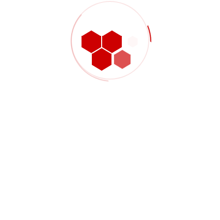
tív projekt során lesz lehetőségünk gyorsaságát és
-
NEXT
Az Idei Első CEMS Projektünk
Átadásra Került!