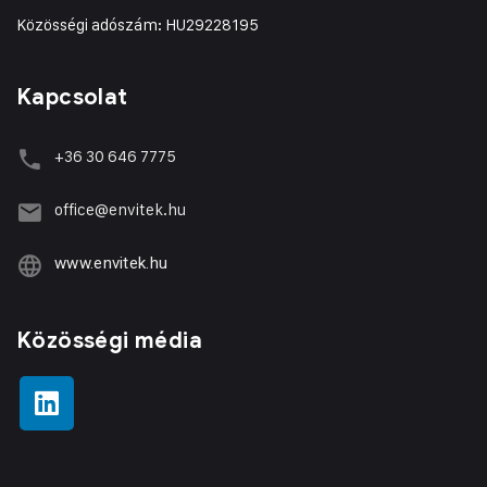
Közösségi adószám: HU29228195
Kapcsolat
+36 30 646 7775
office@envitek.hu
www.envitek.hu
Közösségi média