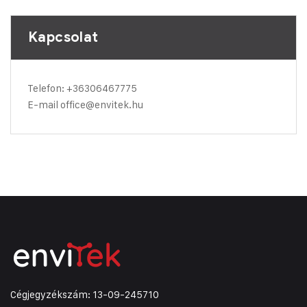
Kapcsolat
Telefon:
+36306467775
E-mail
office@envitek.hu
Cégjegyzékszám: 13-09-245710