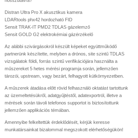
hosszútávra?
Distran Ultra Pro X akusztikus kamera
LDARtools phx42 hordozható FID
Sensit TRAK-IT PMD2 TDLAS gázelemző
Sensit GOLD G2 elektrokémiai gázérzékelő
Az alábbi szivárgásokról készült képeket együttműködő
partnerünk készítette, melyben a drónos, site szintű TDLAS
vizsgálatok földi, forrás szintű verifikációjára használta a
műszereket 5 hetes mérési programja során, jellemzően
tározói, upstream, vagy bezárt, felhagyott kútkörnyezetben.
A műszerek átadása előtt rövid felhasználó oktatást tartottunk
az üzemeltetésükről, adatgyűjtéstől, adatexportról, illetve a
mérések során távoli telefonos supportot is biztosítottunk
jellemzően applikációs témában.
Amennyibe felkeltettük érdeklődését, kérjük keresse
munkatársainkat bizalommal megszokott elérhetőségükön!