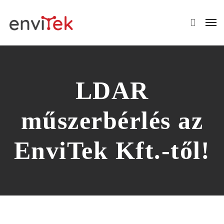
LDAR
műszerbérlés az
EnviTek Kft.-től!