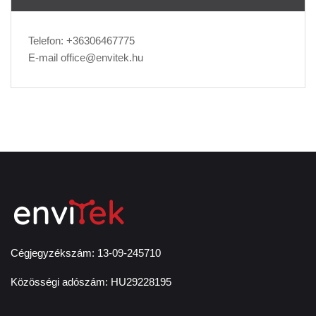
Telefon:
+36306467775
E-mail
office@envitek.hu
Cégjegyzékszám: 13-09-245710
Közösségi adószám: HU29228195