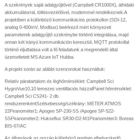
A szekrények saját adatgyűjtővel (Campbell CR1000X), áthidaló
akkumulátorral, töltésvezérlővel, modemmel rendelkeznek.
A
projektben a különböző kommunikációs protokollon (SDI-12,
analóg 0-400mV, Modbus) beérkező mért környezeti
paraméterek adatgyűjtő szekrénybe történő integrálása, majd
onnan két irányú kommunikáción keresztül, MQTT protokollal
történő eljuttatása volt a fő feladatunk a megrendelő által
üzemeltetett MS Azure IoT Hubba.
A projekt során az alábbi szenzorokat használtuk:
Relatív páratartalom és léghőmérséklet: Campbell Sci
HygroVue10,10 lemezes ventillációs házzal
Panel hőmérséklet:
Campbell Sci CS241- 2 db
rendszerenként
Szélsebesség/szélirány: METER ATMOS
22
Piranométer1: Apogee SP-230-SS /Apogee SP-522-
SS
Piranométer2: Hukseflux SR30-D2-M1
Piranométer3: Boreas
BIS-07/AC
Az állomások az ország különböző pontjain elhelyezkedő