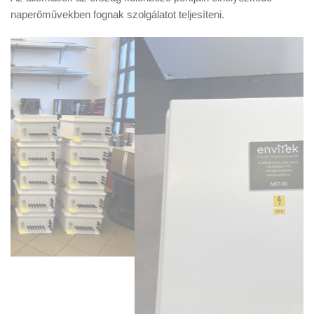
naperőművekben fognak szolgálatot teljesíteni.