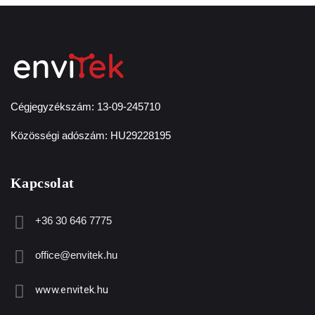
Cégjegyzékszám: 13-09-245710
Közösségi adószám: HU29228195
Kapcsolat
+36 30 646 7775
office@envitek.hu
www.envitek.hu