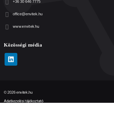
+36 30 646 7775
office@envitek.hu
www.envitek.hu
Közösségi média
© 2026 envitek.hu
Adatkezelési tájékoztató
ÁSZF
Minőségpolitikai nyilatkozat