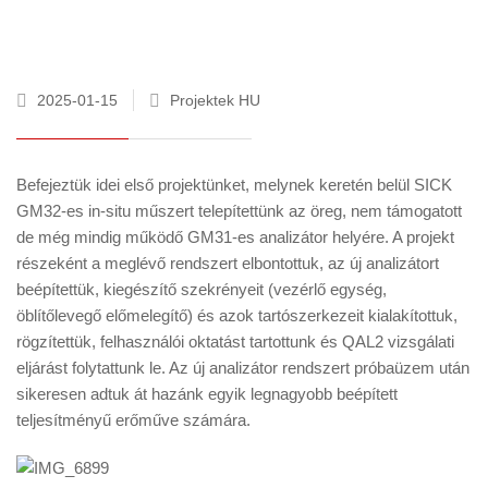
2025-01-15
Projektek HU
Befejeztük idei első projektünket, melynek keretén belül SICK
GM32-es in-situ műszert telepítettünk az öreg, nem támogatott
de még mindig működő GM31-es analizátor helyére. A projekt
részeként a meglévő rendszert elbontottuk, az új analizátort
beépítettük, kiegészítő szekrényeit (vezérlő egység,
öblítőlevegő előmelegítő) és azok tartószerkezeit kialakítottuk,
rögzítettük, felhasználói oktatást tartottunk és QAL2 vizsgálati
eljárást folytattunk le. Az új analizátor rendszert próbaüzem után
sikeresen adtuk át hazánk egyik legnagyobb beépített
teljesítményű erőműve számára.